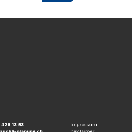
 426 13 53
Impressum
auchli-planung.ch
Disclaimer