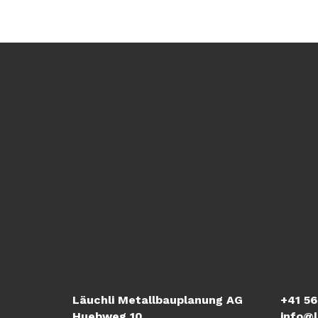
Läuchli Metallbauplanung AG
+41 56
Huebweg 10
info@l